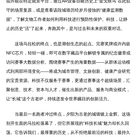
或许能在特定观景平台，通过AR设备目睹历史上“金戈铁马”在此驻
守的场景复原，或是查看该段城墙历经岁月侵蚀的“健康监测数
据”，了解文物工作者如何利用科技进行预防性保护。科技，让静
止的历史“活”了起来，奔跑其中，是与过去和未来的双重对话。
这场马拉松的终点，也是潮创生态的起点。完赛奖牌或许内嵌
NFC芯片，轻轻一碰，即可在数字藏品平台解锁专属的纪念徽章或
访问赛事大数据分析。围绕赛事产生的海量数据——从群体运动模
式到局部环境变化——将成为城市管理、文旅创新、健康产业研究
的宝贵资源。科技不仅服务于赛事，更通过赛事这个超级场景，汇
聚创意、技术、资本与人才，催生出新的产品、服务与商业模式，
让“长城”这个古老IP，持续迸发令世界瞩目的创新活力。
当最后一名跑者冲过终点，夕阳为古老的城墙镀上金辉。这场
别开生面的马拉松落幕了，但它所展现的“科技长城”魅力却长久回
荡。它告诉我们，最厚重的历史，从不拒绝最前沿的科技；最持久