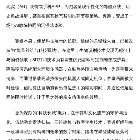
现实（AR）眼镜或手机APP，为跑者呈现个性化的导航路线、历
史典故讲解，甚至根据其状态智能推荐节奏策略。奔跑，变成了一
场与AI教练协同的沉浸式体验。
赛道本身，便是科技展示的长廊。途经的关键烽火台，已被改
造为“能量补给与科技驿站”。在这里，生物识别技术实现无感打卡
与物资领取；3D打印技术为有需要的跑者即时定制鞋垫或护具；
降温喷雾系统配合环境传感器，在酷热路段自动启动，为选手带来
清凉。而通过搭载高清摄像头的机器人或固定机位，赛事画面被实
时处理，借助算法自动剪辑出每位选手的精彩瞬间，并通过低延迟
网络即时推送，让千里之外的亲友仿佛身临其境。
更为深刻的“科技长城”魅力，在于其对文化遗产的守护与活
化。借助激光雷达扫描、三维建模与数字孪生技术，赛道所经的每
一段城墙都拥有精确到毫米的数字档案。跑者在攀登陡峭段落时，